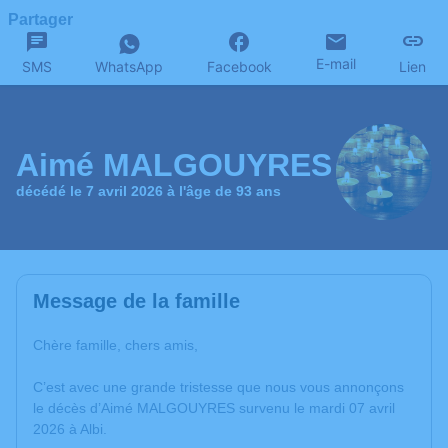
Partager
E-mail
SMS
WhatsApp
Facebook
Lien
Aimé MALGOUYRES
décédé le 7 avril 2026 à l'âge de 93 ans
Message de la famille
Chère famille, chers amis,
C’est avec une grande tristesse que nous vous annonçons
le décès d’Aimé MALGOUYRES survenu le mardi 07 avril
2026 à Albi.