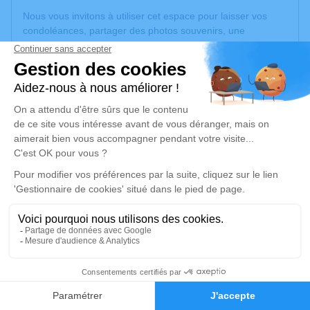
Nous vous invitons à utiliser cet espace pour laisser vos
condoléances, partager des photos souvenirs, une
anecdote ou exprimer vos pensées à travers des poèmes
ou des textes. Cet endroit est un lieu d'expression dédié à
honorer la mémoire d’Aimé MALGOUYRES.
Un service de plantation d’arbre hommage est
disponible
ici
.
Je rends hommage
Cérémonie religieuse
lundi 13 avril 2026 à 14h30
Église Sainte Cécile de Carmaux
3 place sainte cécile
81400 Carmaux
3
Faire-part
Hommages
Je rends hommage