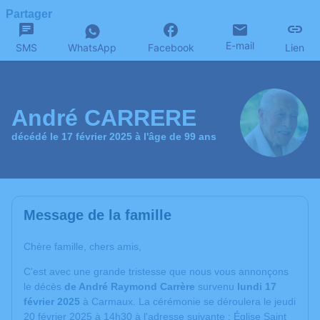
Partager
E-mail
SMS
WhatsApp
Facebook
Lien
André CARRERE
décédé le 17 février 2025 à l'âge de 99 ans
Message de la famille
Chère famille, chers amis,
C'est avec une grande tristesse que nous vous annonçons
le décès
de André Raymond Carrère
survenu
lundi 17
février 2025
à Carmaux. La cérémonie se déroulera le jeudi
20 février 2025 à 14h30 à l'adresse suivante : Église Saint