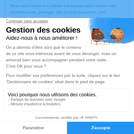
Nous vous invitons à utiliser cet espace pour laisser vos
condoléances, partager des photos souvenirs, une
anecdote ou exprimer vos pensées à travers des poèmes
ou des textes. Cet endroit est un lieu d'expression dédié à
honorer la mémoire d’Anne BAYLE.
Un service de plantation d’arbre hommage est
disponible
ici
.
Je rends hommage
Cérémonie religieuse
mardi 09 décembre 2025 à 14h30
Église Sainte Cécile de Carmaux
3 place sainte cécile
81400 Carmaux
3
Faire-part
Hommages
Je rends hommage