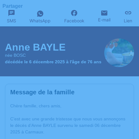
Partager
E-mail
SMS
WhatsApp
Facebook
Lien
Anne BAYLE
née BOSC
décédée le 6 décembre 2025 à l'âge de 76 ans
Message de la famille
Chère famille, chers amis,
C’est avec une grande tristesse que nous vous annonçons
le décès d’Anne BAYLE survenu le samedi 06 décembre
2025 à Carmaux.