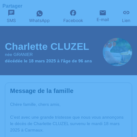
Partager
E-mail
SMS
WhatsApp
Facebook
Lien
Charlette CLUZEL
née GRANIER
décédée le 18 mars 2025 à l'âge de 96 ans
Message de la famille
Chère famille, chers amis,
C’est avec une grande tristesse que nous vous annonçons
le décès de Charlette CLUZEL survenu le mardi 18 mars
2025 à Carmaux.