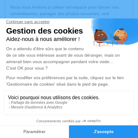
Nous vous invitons à utiliser cet espace pour laisser vos
condoléances, partager des photos souvenirs, une
anecdote ou exprimer vos pensées à travers des poèmes
ou des textes. Cet endroit est un lieu d'expression dédié à
honorer la mémoire de Claude VAYSSIERES.
Un service de plantation d’arbre hommage est
disponible
ici
.
Je rends hommage
Cérémonie religieuse
mercredi 11 février 2026 à 10h30
Église Sainte Cécile de Carmaux
3 place sainte cécile
81400 Carmaux
2
Faire-part
Hommages
Je rends hommage