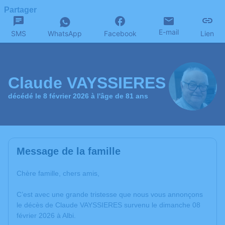
Partager
E-mail
SMS
WhatsApp
Facebook
Lien
Claude VAYSSIERES
décédé le 8 février 2026 à l'âge de 81 ans
Message de la famille
Chère famille, chers amis,
C’est avec une grande tristesse que nous vous annonçons
le décès de Claude VAYSSIERES survenu le dimanche 08
février 2026 à Albi.