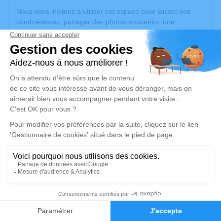
Nous vous invitons à utiliser cet espace pour laisser vos
condoléances, partager des photos souvenirs, une
anecdote ou exprimer vos pensées à travers des poèmes
ou des textes. Cet endroit est un lieu d'expression dédié à
honorer la mémoire de David WOJNICZ.
Un service de plantation d’arbre hommage est
disponible
ici
.
Je rends hommage
Cérémonie religieuse
samedi 31 août 2024 à 10h00
Église Saint Privat de Carmaux
81400 Carmaux
3
Je rends hommage
Faire-part
Hommages