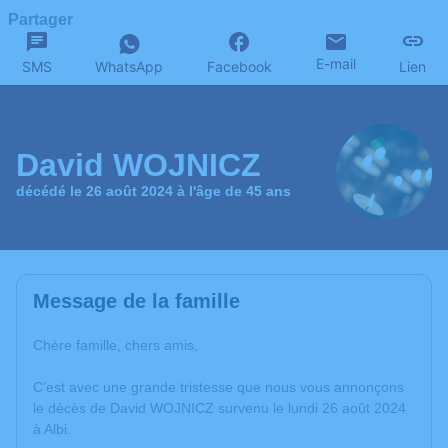
Partager
E-mail
SMS
WhatsApp
Facebook
Lien
David WOJNICZ
décédé le 26 août 2024 à l'âge de 45 ans
Message de la famille
Chère famille, chers amis,
C’est avec une grande tristesse que nous vous annonçons
le décès de David WOJNICZ survenu le lundi 26 août 2024
à Albi.