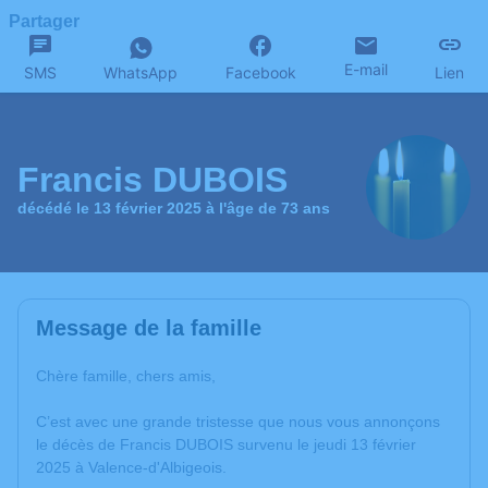
Partager
E-mail
SMS
WhatsApp
Facebook
Lien
Francis DUBOIS
décédé le 13 février 2025 à l'âge de 73 ans
Message de la famille
Chère famille, chers amis,
C’est avec une grande tristesse que nous vous annonçons
le décès de Francis DUBOIS survenu le jeudi 13 février
2025 à Valence-d'Albigeois.