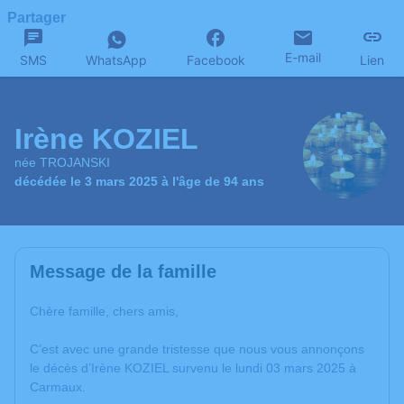
Partager
E-mail
SMS
WhatsApp
Facebook
Lien
Irène KOZIEL
née TROJANSKI
décédée le 3 mars 2025 à l'âge de 94 ans
Message de la famille
Chère famille, chers amis,
C’est avec une grande tristesse que nous vous annonçons
le décès d’Irène KOZIEL survenu le lundi 03 mars 2025 à
Carmaux.