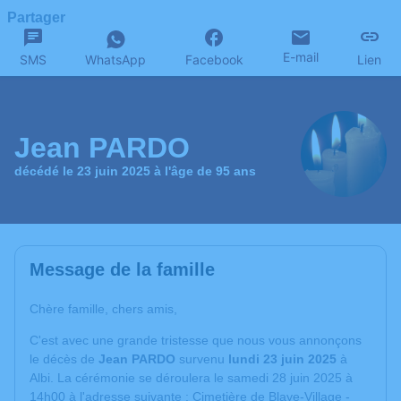
Partager
E-mail
SMS
WhatsApp
Facebook
Lien
Jean PARDO
décédé le 23 juin 2025 à l'âge de 95 ans
Message de la famille
Chère famille, chers amis,
C'est avec une grande tristesse que nous vous annonçons
le décès de
Jean PARDO
survenu
lundi 23 juin 2025
à
Albi. La cérémonie se déroulera le samedi 28 juin 2025 à
14h00 à l'adresse suivante : Cimetière de Blaye-Village -