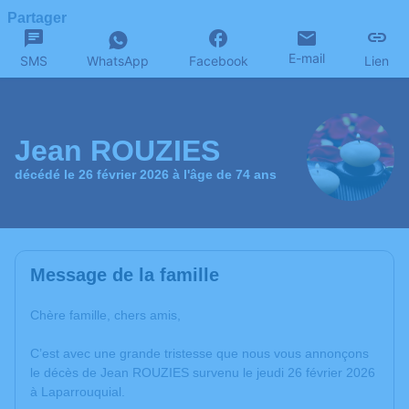
Partager
E-mail
SMS
WhatsApp
Facebook
Lien
Jean ROUZIES
décédé le 26 février 2026 à l'âge de 74 ans
Message de la famille
Chère famille, chers amis,
C’est avec une grande tristesse que nous vous annonçons
le décès de Jean ROUZIES survenu le jeudi 26 février 2026
à Laparrouquial.