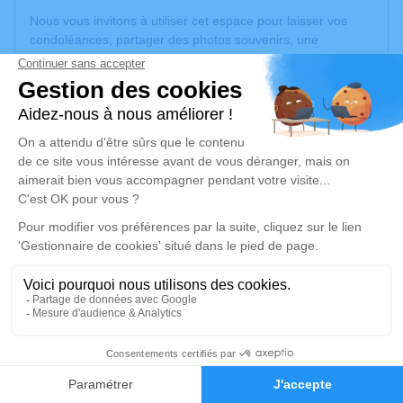
Nous vous invitons à utiliser cet espace pour laisser vos
condoléances, partager des photos souvenirs, une
anecdote ou exprimer vos pensées à travers des poèmes
ou des textes. Cet endroit est un lieu d'expression dédié à
honorer la mémoire de Jean ROUZIES.
Un service de plantation d’arbre hommage est
disponible
ici
.
Je rends hommage
Cérémonie religieuse
samedi 28 février 2026 à 10h00
Église Notre Dame de l'Assomption de
Laparrouquial
81640 Laparrouquial
9
Faire-part
Hommages
Je rends hommage