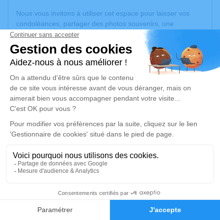
Nous vous invitons à utiliser cet espace pour laisser vos
condoléances, partager des photos souvenirs, une
anecdote ou exprimer vos pensées à travers des poèmes
ou des textes. Cet endroit est un lieu d'expression dédié à
honorer la mémoire de Jeanne BOUYSSOUNOUSE.
Un service de plantation d’arbre hommage est
disponible
ici
.
Je rends hommage
Cérémonie religieuse
mercredi 10 juin 2026 à 10h30
Église Saint Privat de Carmaux
1 Rue Courbet
2
81400 Carmaux
Faire-part
Hommages
Je rends hommage