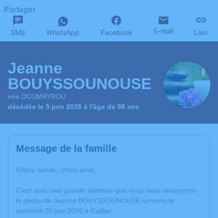
Partager
E-mail
SMS
WhatsApp
Facebook
Lien
Jeanne
BOUYSSOUNOUSE
née DOUMAYROU
décédée le 5 juin 2026 à l'âge de 98 ans
Message de la famille
Chère famille, chers amis,
C’est avec une grande tristesse que nous vous annonçons
le décès de Jeanne BOUYSSOUNOUSE survenu le
vendredi 05 juin 2026 à Gaillac.