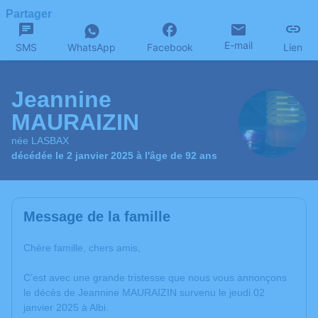
Partager
E-mail
SMS
WhatsApp
Facebook
Lien
Jeannine
MAURAIZIN
née LASBAX
décédée le 2 janvier 2025 à l'âge de 92 ans
Message de la famille
Chère famille, chers amis,
C’est avec une grande tristesse que nous vous annonçons
le décès de Jeannine MAURAIZIN survenu le jeudi 02
janvier 2025 à Albi.