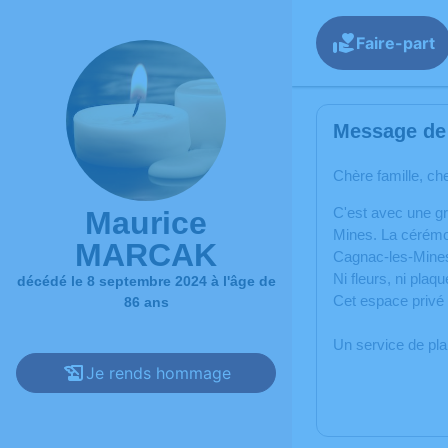
Faire-part
Message de 
Chère famille, ch
C'est avec une g
Maurice
Mines. La cérémo
MARCAK
Cagnac-les-Mine
Ni fleurs, ni plaqu
décédé le 8 septembre 2024 à l'âge de
Cet espace privé 
86 ans
Un service de pl
Je rends hommage