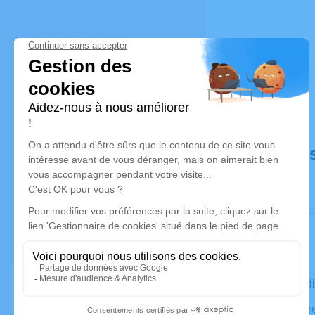
Déroulé de
Le mercred
Église Not