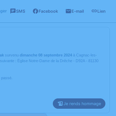
SMS
Facebook
E-mail
Lien
ager
ak
survenu
dimanche 08 septembre 2024
à Cagnac-les-
 suivante : Église Notre-Dame de la Drêche - D92A - 81130
t passé.
Je rends hommage