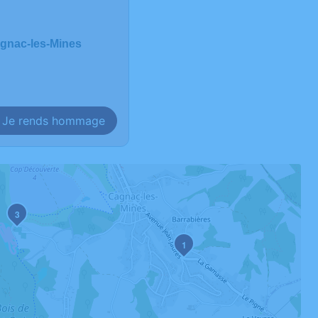
agnac-les-Mines
Je rends hommage
3
1