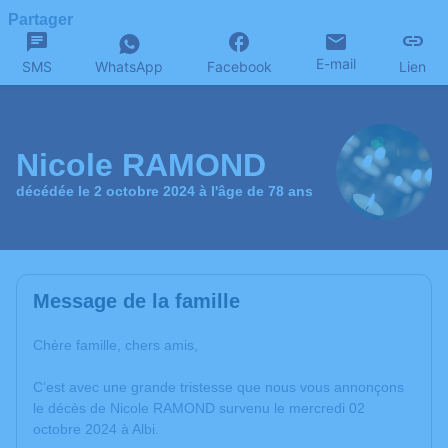
Partager
E-mail
SMS
WhatsApp
Facebook
Lien
Nicole RAMOND
décédée le 2 octobre 2024 à l'âge de 78 ans
Message de la famille
Chère famille, chers amis,
C’est avec une grande tristesse que nous vous annonçons
le décès de Nicole RAMOND survenu le mercredi 02
octobre 2024 à Albi.