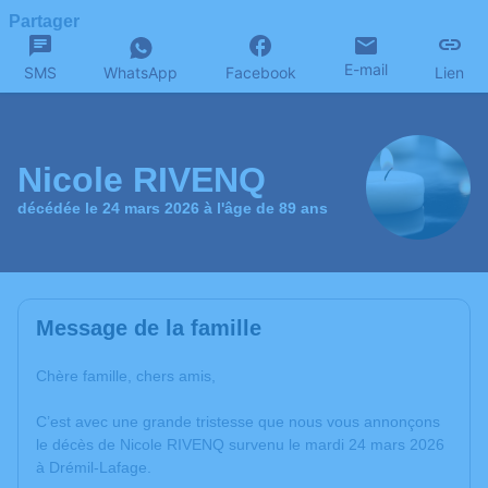
Partager
E-mail
SMS
WhatsApp
Facebook
Lien
Nicole RIVENQ
décédée le 24 mars 2026 à l'âge de 89 ans
Message de la famille
Chère famille, chers amis,
C’est avec une grande tristesse que nous vous annonçons
le décès de Nicole RIVENQ survenu le mardi 24 mars 2026
à Drémil-Lafage.