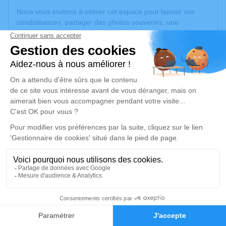
Nous vous invitons à utiliser cet espace pour laisser vos
condoléances, partager des photos souvenirs, une
anecdote ou exprimer vos pensées à travers des poèmes
ou des textes. Cet endroit est un lieu d'expression dédié à
honorer la mémoire de Nicole RIVENQ.
Un service de plantation d’arbre hommage est
disponible
ici
.
Je rends hommage
Cérémonie religieuse
lundi 30 mars 2026 à 14h30
Église Sainte Cécile de Carmaux
3 place sainte cécile
81400 Carmaux
1
Faire-part
Hommages
Je rends hommage