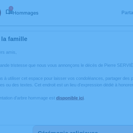
1
Hommages
Part
la famille
ers amis,
rande tristesse que nous vous annonçons le décès de Pierre SERVIÈ
s à utiliser cet espace pour laisser vos condoléances, partager de
s ou des textes. Cet endroit est un lieu d'expression dédié à hono
antation d’arbre hommage est
disponible ici
.