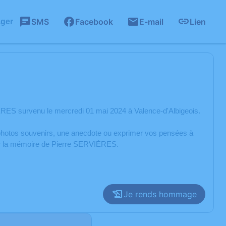
SMS
Facebook
E-mail
Lien
ager
RES survenu le mercredi 01 mai 2024 à Valence-d'Albigeois.
s photos souvenirs, une anecdote ou exprimer vos pensées à
rer la mémoire de Pierre SERVIÈRES.
Je rends hommage