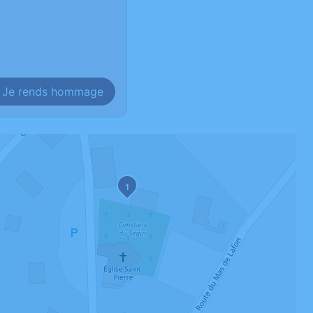
Je rends hommage
1