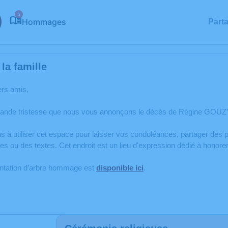
3
Hommages
Part
la famille
ers amis,
rande tristesse que nous vous annonçons le décès de Régine GOUZY s
s à utiliser cet espace pour laisser vos condoléances, partager de
s ou des textes. Cet endroit est un lieu d'expression dédié à hono
antation d’arbre hommage est
disponible ici
.