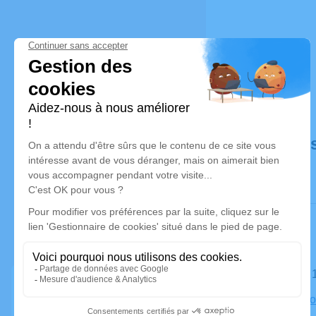
Déroulé de
Le samedi 
Église À P