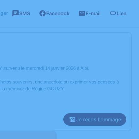
SMS
Facebook
E-mail
Lien
ager
urvenu le mercredi 14 janvier 2026 à Albi.
s photos souvenirs, une anecdote ou exprimer vos pensées à
rer la mémoire de Régine GOUZY.
Je rends hommage