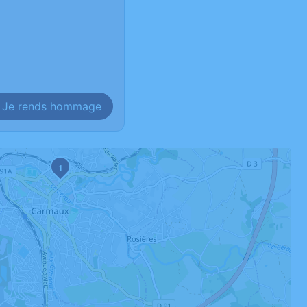
Je rends hommage
1