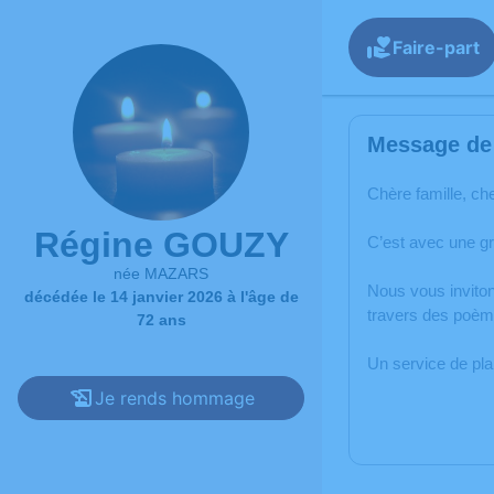
Faire-part
Message de 
Chère famille, ch
Régine GOUZY
C’est avec une g
née MAZARS
Nous vous inviton
décédée le 14 janvier 2026 à l'âge de
travers des poème
72 ans
Un service de pl
Je rends hommage