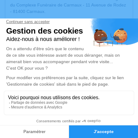
du Complexe Funéraire de Carmaux - 11 Avenue de Rodez
- 81400 Carmaux.
Nous vous invitons à utiliser cet espace pour laisser vos
condoléances, partager des photos souvenirs, une
anecdote ou exprimer vos pensées à travers des poèmes
ou des textes. Cet endroit est un lieu d'expression dédié à
honorer la mémoire de Thibaut PRADELS.
Selon la volonté du défunt, ni fleurs, ni plaques.
Une boîte à dons sera mise à disposition pour soutenir la
famille et au profit de l'association ARCFA (cardiologie
infantile).
Je rends hommage
Cérémonie civile
vendredi 27 juin 2025 à 14h00
12
Salle des Hommages du Complexe Funéraire
Faire-part
Hommages
de Carmaux