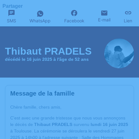
Partager
E-mail
SMS
WhatsApp
Facebook
Lien
Thibaut PRADELS
décédé le 16 juin 2025 à l'âge de 52 ans
Message de la famille
Chère famille, chers amis,
C'est avec une grande tristesse que nous vous annonçons
le décès de
Thibaut PRADELS
survenu
lundi 16 juin 2025
à Toulouse. La cérémonie se déroulera le vendredi 27 juin
2025 à 14h00 à l'adresse suivante : Salle des Hommages