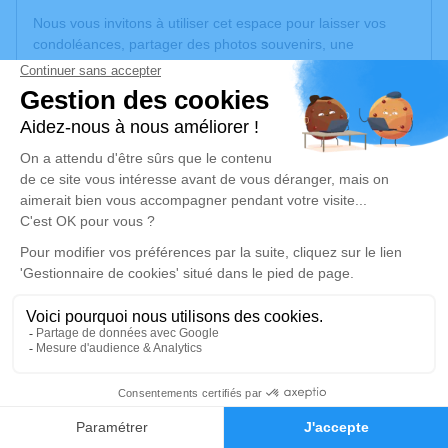
Nous vous invitons à utiliser cet espace pour laisser vos
condoléances, partager des photos souvenirs, une
anecdote ou exprimer vos pensées à travers des poèmes
ou des textes. Cet endroit est un lieu d'expression dédié à
honorer la mémoire de Vaslawa ZALEWSKI.
Un service de plantation d’arbre hommage est
disponible
ici
.
Je rends hommage
Cérémonie religieuse
mardi 12 mars 2024 à 10h00
Église Sainte Barbe de Cagnac-les-Mines
81130 Cagnac-les-Mines
1
Je rends hommage
Faire-part
Hommages