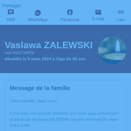
Partager
E-mail
SMS
WhatsApp
Facebook
Lien
Vaslawa ZALEWSKI
née KOSTAREK
décédée le 5 mars 2024 à l'âge de 95 ans
Message de la famille
Chère famille, chers amis,
C’est avec une grande tristesse que nous vous annonçons
le décès de Vaslawa ZALEWSKI survenu le mardi 05 mars
2024 à Albi.