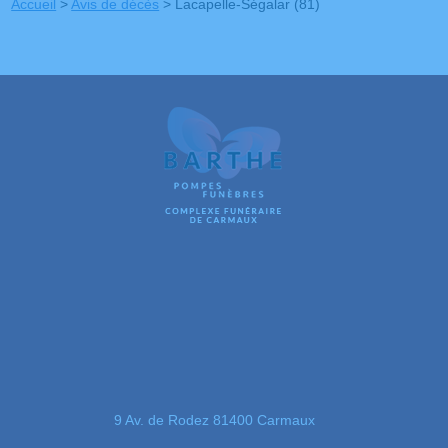
Accueil
>
Avis de décès
>
Lacapelle-Ségalar (81)
9 Av. de Rodez 81400 Carmaux