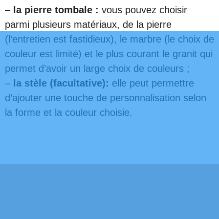
–
la pierre tombale :
vous pouvez choisir
parmi plusieurs matériaux, de la pierre
(l’entretien est fastidieux), le marbre (le choix de
couleur est limité) et le plus courant le granit qui
permet d’avoir un large choix de couleurs ;
–
la stèle (facultative):
elle peut permettre
d’ajouter une touche de personnalisation selon
la forme et la couleur choisie.